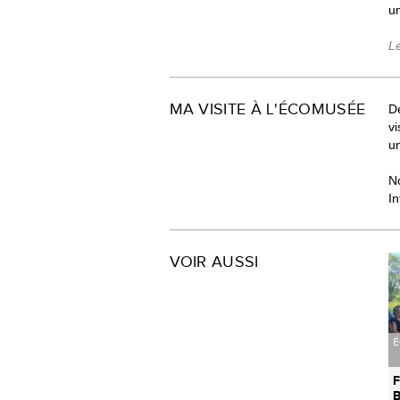
un
L
MA VISITE À L'ÉCOMUSÉE
Dé
v
un
N
In
VOIR AUSSI
É
F