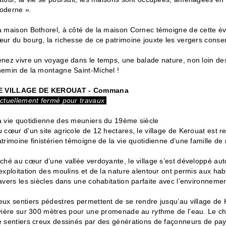
oderne ».
a maison Bothorel, à côté de la maison Cornec témoigne de cette év
ur du bourg, la richesse de ce patrimoine jouxte les vergers conse
nez vivre un voyage dans le temps, une balade nature, non loin des
hemin de la montagne Saint-Michel !
E VILLAGE DE KEROUAT - Commana
ctuellement fermé pour travaux
a vie quotidienne des meuniers du 19ème siècle
 cœur d’un site agricole de 12 hectares, le village de Kerouat est
trimoine finistérien témoigne de la vie quotidienne d’une famille d
ché au cœur d’une vallée verdoyante, le village s’est développé au
exploitation des moulins et de la nature alentour ont permis aux hab
avers les siècles dans une cohabitation parfaite avec l’environnemen
eux sentiers pédestres permettent de se rendre jusqu’au village de 
ivière sur 300 mètres pour une promenade au rythme de l’eau. Le c
e sentiers creux dessinés par des générations de façonneurs de 