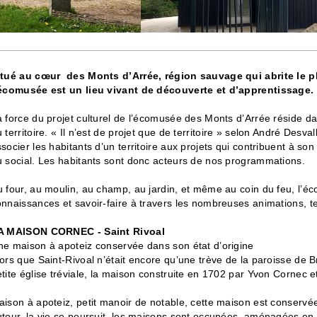
itué au cœur des Monts d’Arrée, région sauvage qui abrite le 
’écomusée est un lieu vivant de découverte et d’apprentissage.
 force du projet culturel de l’écomusée des Monts d’Arrée réside d
 territoire. « Il n’est de projet que de territoire » selon André Desva
socier les habitants d’un territoire aux projets qui contribuent à 
u social. Les habitants sont donc acteurs de nos programmations.
 four, au moulin, au champ, au jardin, et même au coin du feu, l’é
nnaissances et savoir-faire à travers les nombreuses animations, tem
A MAISON CORNEC - Saint Rivoal
ne maison à apoteiz conservée dans son état d’origine
ors que Saint-Rivoal n’était encore qu’une trève de la paroisse de B
tite église tréviale, la maison construite en 1702 par Yvon Cornec 
ison à apoteiz, petit manoir de notable, cette maison est conservée
tour, la vie se poursuit, les maisons sont occupées, aménagées en 