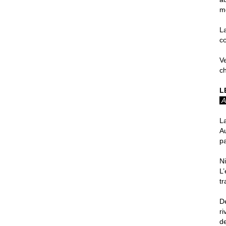
m
L
cœ
Ve
c
L
A
L
Au
pa
Ni
L’
tr
D
r
d