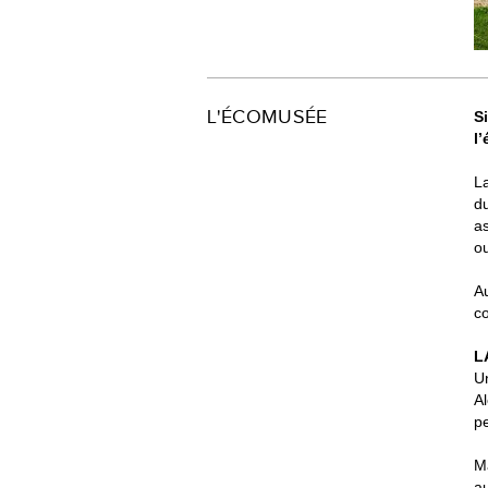
L'ÉCOMUSÉE
S
l
La
du
as
o
Au
co
L
U
Al
pe
Ma
au