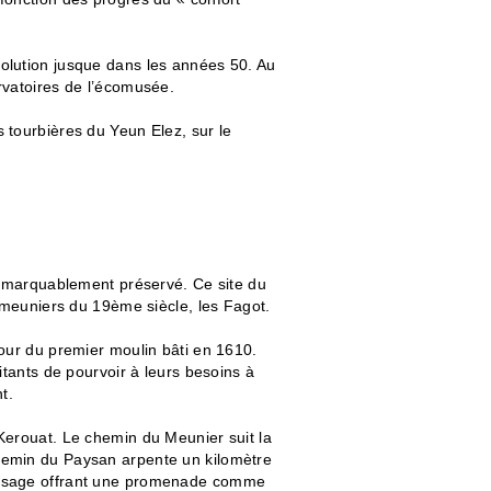
olution jusque dans les années 50. Au
rvatoires de l’écomusée.
 tourbières du Yeun Elez, sur le
 remarquablement préservé. Ce site du
e meuniers du 19ème siècle, les Fagot.
tour du premier moulin bâti en 1610.
itants de pourvoir à leurs besoins à
t.
Kerouat. Le chemin du Meunier suit la
hemin du Paysan arpente un kilomètre
paysage offrant une promenade comme