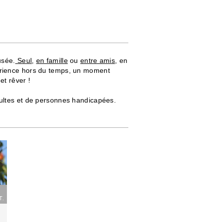
usée.
Seul
,
en famille
ou
entre amis
, en
érience hors du temps, un moment
et rêver !
dultes et de personnes handicapées.
T.