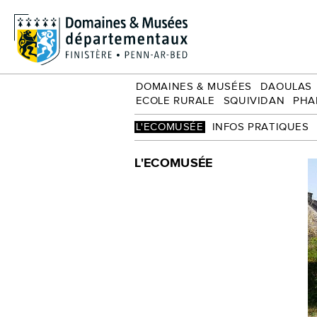
Écomusée
Groupe adultes
Ecole rurale
Squividan
Phares et balises
DOMAINES & MUSÉES
DAOULAS
ECOLE RURALE
SQUIVIDAN
PHA
L'ECOMUSÉE
INFOS PRATIQUES
L'ECOMUSÉE