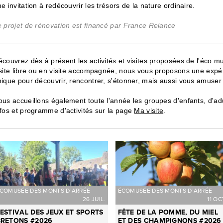
e invitation à redécouvrir les trésors de la nature ordinaire.
e projet de rénovation est financé par France Relance
couvrez dès à présent les activités et visites proposées de l'éco m
isite libre ou en visite accompagnée, nous vous proposons une exp
ique pour découvrir, rencontrer, s'étonner, mais aussi vous amuser 
ous accueillons également toute l'année les groupes d'enfants, d'a
fos et programme d'activités sur la page
Ma visite
.
COMUSÉE DES MONTS D’ARRÉE
ÉCOMUSÉE DES MONTS D’ARRÉE
26 JUIL.
11 OC
ESTIVAL DES JEUX ET SPORTS
FÊTE DE LA POMME, DU MIEL
BRETONS #2026
ET DES CHAMPIGNONS #2026