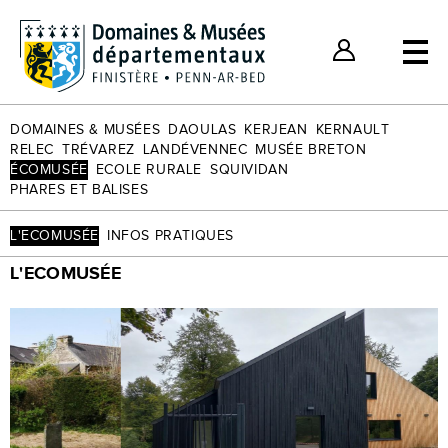
Billets individuels
Nos bons plans
Espace Client
DOMAINES & MUSÉES
DAOULAS
KERJEAN
KERNAULT
RELEC
TRÉVAREZ
LANDÉVENNEC
MUSÉE BRETON
ÉCOMUSÉE
ECOLE RURALE
SQUIVIDAN
PHARES ET BALISES
L'ECOMUSÉE
INFOS PRATIQUES
L'ECOMUSÉE