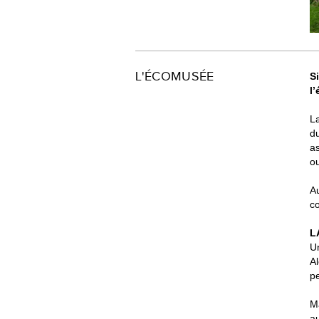
L'ÉCOMUSÉE
S
l
La
du
as
o
Au
co
L
U
Al
pe
Ma
au