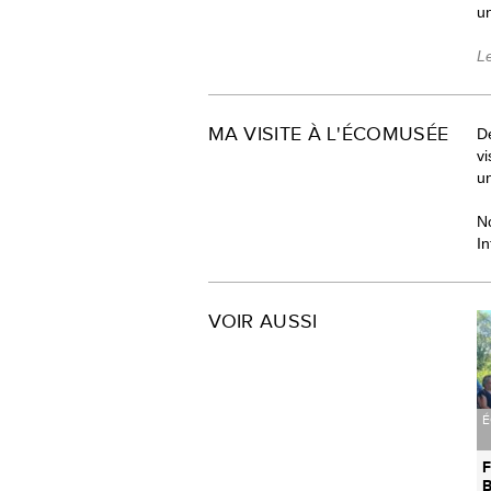
un
L
MA VISITE À L'ÉCOMUSÉE
Dé
v
un
N
In
VOIR AUSSI
É
F