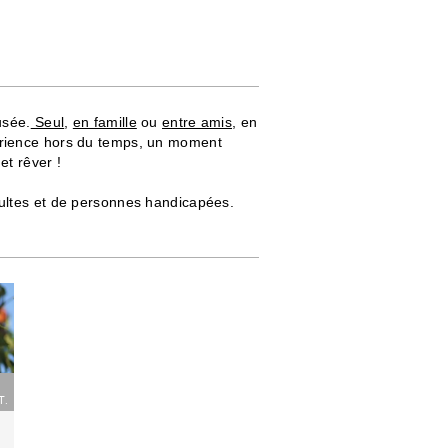
usée.
Seul
,
en famille
ou
entre amis
, en
érience hors du temps, un moment
et rêver !
dultes et de personnes handicapées.
T.