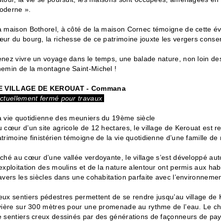
oderne ».
a maison Bothorel, à côté de la maison Cornec témoigne de cette év
ur du bourg, la richesse de ce patrimoine jouxte les vergers conse
nez vivre un voyage dans le temps, une balade nature, non loin des
hemin de la montagne Saint-Michel !
E VILLAGE DE KEROUAT - Commana
ctuellement fermé pour travaux
a vie quotidienne des meuniers du 19ème siècle
 cœur d’un site agricole de 12 hectares, le village de Kerouat est
trimoine finistérien témoigne de la vie quotidienne d’une famille d
ché au cœur d’une vallée verdoyante, le village s’est développé au
exploitation des moulins et de la nature alentour ont permis aux hab
avers les siècles dans une cohabitation parfaite avec l’environnemen
eux sentiers pédestres permettent de se rendre jusqu’au village de 
ivière sur 300 mètres pour une promenade au rythme de l’eau. Le c
e sentiers creux dessinés par des générations de façonneurs de 