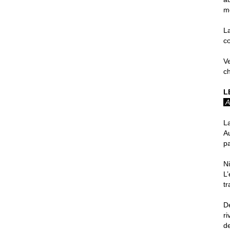
m
L
cœ
Ve
c
L
A
L
Au
pa
Ni
L’
tr
D
r
d