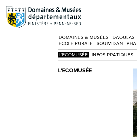
Écomusée
Groupe adultes
Ecole rurale
Squividan
Phares et balises
DOMAINES & MUSÉES
DAOULAS
ECOLE RURALE
SQUIVIDAN
PHA
L'ECOMUSÉE
INFOS PRATIQUES
L'ECOMUSÉE