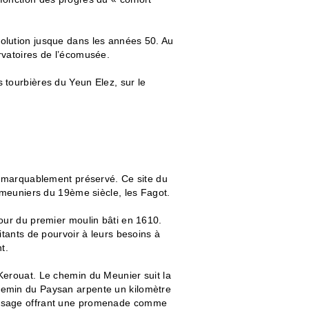
olution jusque dans les années 50. Au
rvatoires de l’écomusée.
 tourbières du Yeun Elez, sur le
 remarquablement préservé. Ce site du
e meuniers du 19ème siècle, les Fagot.
tour du premier moulin bâti en 1610.
itants de pourvoir à leurs besoins à
t.
Kerouat. Le chemin du Meunier suit la
hemin du Paysan arpente un kilomètre
paysage offrant une promenade comme