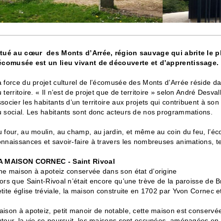
itué au cœur des Monts d’Arrée, région sauvage qui abrite le 
’écomusée est un lieu vivant de découverte et d’apprentissage.
 force du projet culturel de l’écomusée des Monts d’Arrée réside d
 territoire. « Il n’est de projet que de territoire » selon André Desva
socier les habitants d’un territoire aux projets qui contribuent à 
u social. Les habitants sont donc acteurs de nos programmations.
 four, au moulin, au champ, au jardin, et même au coin du feu, l’é
nnaissances et savoir-faire à travers les nombreuses animations, tem
A MAISON CORNEC - Saint Rivoal
ne maison à apoteiz conservée dans son état d’origine
ors que Saint-Rivoal n’était encore qu’une trève de la paroisse de B
tite église tréviale, la maison construite en 1702 par Yvon Cornec 
ison à apoteiz, petit manoir de notable, cette maison est conservée
tour, la vie se poursuit, les maisons sont occupées, aménagées en 