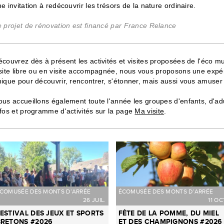
e invitation à redécouvrir les trésors de la nature ordinaire.
e projet de rénovation est financé par France Relance
couvrez dès à présent les activités et visites proposées de l'éco m
isite libre ou en visite accompagnée, nous vous proposons une exp
ique pour découvrir, rencontrer, s'étonner, mais aussi vous amuser 
ous accueillons également toute l'année les groupes d'enfants, d'a
fos et programme d'activités sur la page
Ma visite
.
COMUSÉE DES MONTS D’ARRÉE
ÉCOMUSÉE DES MONTS D’ARRÉE
26 JUIL.
11 OC
ESTIVAL DES JEUX ET SPORTS
FÊTE DE LA POMME, DU MIEL
BRETONS #2026
ET DES CHAMPIGNONS #2026