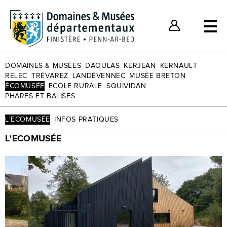
Billets individuels
Nos bons plans
Espace Client
DOMAINES & MUSÉES
DAOULAS
KERJEAN
KERNAULT
RELEC
TRÉVAREZ
LANDÉVENNEC
MUSÉE BRETON
ÉCOMUSÉE
ECOLE RURALE
SQUIVIDAN
PHARES ET BALISES
L'ECOMUSÉE
INFOS PRATIQUES
L'ECOMUSÉE