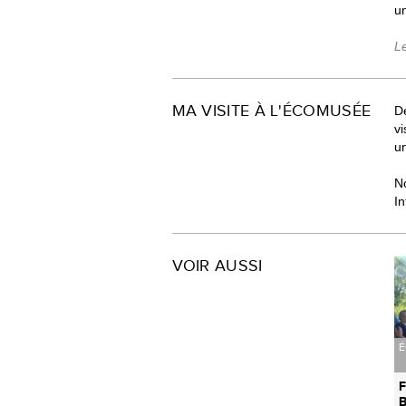
un
L
MA VISITE À L'ÉCOMUSÉE
Dé
v
un
N
In
VOIR AUSSI
É
F