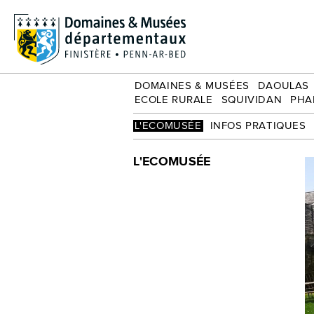
Écomusée
Groupe adultes
Ecole rurale
Squividan
Phares et balises
DOMAINES & MUSÉES
DAOULAS
ECOLE RURALE
SQUIVIDAN
PHA
L'ECOMUSÉE
INFOS PRATIQUES
L'ECOMUSÉE