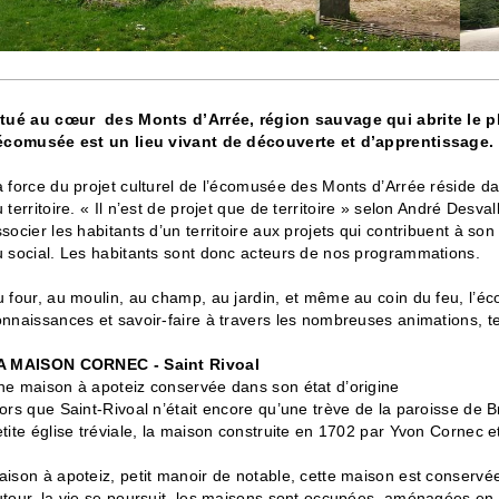
itué au cœur des Monts d’Arrée, région sauvage qui abrite le 
’écomusée est un lieu vivant de découverte et d’apprentissage.
 force du projet culturel de l’écomusée des Monts d’Arrée réside d
 territoire. « Il n’est de projet que de territoire » selon André Desva
socier les habitants d’un territoire aux projets qui contribuent à 
u social. Les habitants sont donc acteurs de nos programmations.
 four, au moulin, au champ, au jardin, et même au coin du feu, l’é
nnaissances et savoir-faire à travers les nombreuses animations, tem
A MAISON CORNEC - Saint Rivoal
ne maison à apoteiz conservée dans son état d’origine
ors que Saint-Rivoal n’était encore qu’une trève de la paroisse de B
tite église tréviale, la maison construite en 1702 par Yvon Cornec 
ison à apoteiz, petit manoir de notable, cette maison est conservée
tour, la vie se poursuit, les maisons sont occupées, aménagées en 