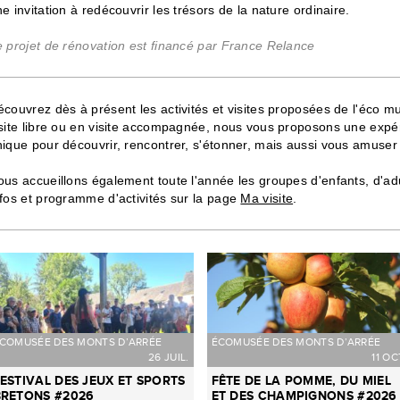
e invitation à redécouvrir les trésors de la nature ordinaire.
e projet de rénovation est financé par France Relance
couvrez dès à présent les activités et visites proposées de l'éco m
isite libre ou en visite accompagnée, nous vous proposons une exp
ique pour découvrir, rencontrer, s'étonner, mais aussi vous amuser 
ous accueillons également toute l'année les groupes d'enfants, d'a
fos et programme d'activités sur la page
Ma visite
.
COMUSÉE DES MONTS D’ARRÉE
ÉCOMUSÉE DES MONTS D’ARRÉE
26 JUIL.
11 OC
ESTIVAL DES JEUX ET SPORTS
FÊTE DE LA POMME, DU MIEL
BRETONS #2026
ET DES CHAMPIGNONS #2026