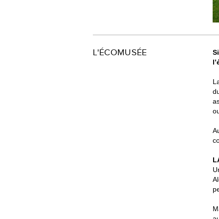
L'ÉCOMUSÉE
S
l
La
du
as
o
Au
co
L
U
Al
pe
Ma
au