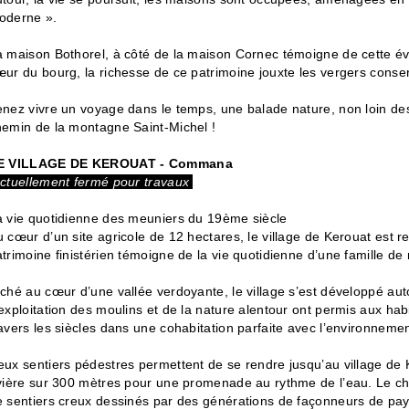
oderne ».
a maison Bothorel, à côté de la maison Cornec témoigne de cette év
ur du bourg, la richesse de ce patrimoine jouxte les vergers conse
nez vivre un voyage dans le temps, une balade nature, non loin des
hemin de la montagne Saint-Michel !
E VILLAGE DE KEROUAT - Commana
ctuellement fermé pour travaux
a vie quotidienne des meuniers du 19ème siècle
 cœur d’un site agricole de 12 hectares, le village de Kerouat est
trimoine finistérien témoigne de la vie quotidienne d’une famille d
ché au cœur d’une vallée verdoyante, le village s’est développé au
exploitation des moulins et de la nature alentour ont permis aux hab
avers les siècles dans une cohabitation parfaite avec l’environnemen
eux sentiers pédestres permettent de se rendre jusqu’au village de 
ivière sur 300 mètres pour une promenade au rythme de l’eau. Le c
e sentiers creux dessinés par des générations de façonneurs de 