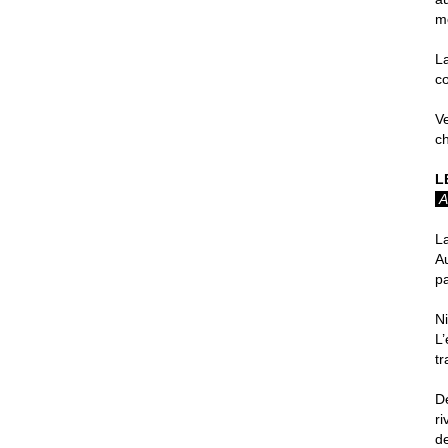
m
L
cœ
Ve
c
L
A
L
Au
pa
Ni
L’
tr
D
r
d