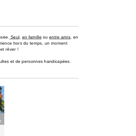
usée.
Seul
,
en famille
ou
entre amis
, en
érience hors du temps, un moment
et rêver !
dultes et de personnes handicapées.
T.