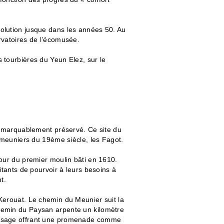
olution jusque dans les années 50. Au
rvatoires de l’écomusée.
 tourbières du Yeun Elez, sur le
 remarquablement préservé. Ce site du
e meuniers du 19ème siècle, les Fagot.
tour du premier moulin bâti en 1610.
itants de pourvoir à leurs besoins à
t.
Kerouat. Le chemin du Meunier suit la
hemin du Paysan arpente un kilomètre
paysage offrant une promenade comme