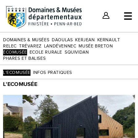
Billets individuels
Nos bons plans
Espace Client
DOMAINES & MUSÉES
DAOULAS
KERJEAN
KERNAULT
RELEC
TRÉVAREZ
LANDÉVENNEC
MUSÉE BRETON
ÉCOMUSÉE
ECOLE RURALE
SQUIVIDAN
PHARES ET BALISES
L'ECOMUSÉE
INFOS PRATIQUES
L'ECOMUSÉE