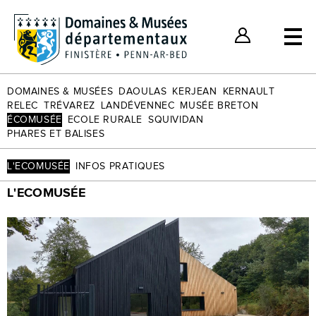
Billets individuels
Nos bons plans
Espace Client
DOMAINES & MUSÉES
DAOULAS
KERJEAN
KERNAULT
RELEC
TRÉVAREZ
LANDÉVENNEC
MUSÉE BRETON
ÉCOMUSÉE
ECOLE RURALE
SQUIVIDAN
PHARES ET BALISES
L'ECOMUSÉE
INFOS PRATIQUES
L'ECOMUSÉE