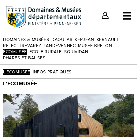
Billets individuels
Nos bons plans
Espace Client
DOMAINES & MUSÉES
DAOULAS
KERJEAN
KERNAULT
RELEC
TRÉVAREZ
LANDÉVENNEC
MUSÉE BRETON
ÉCOMUSÉE
ECOLE RURALE
SQUIVIDAN
PHARES ET BALISES
L'ECOMUSÉE
INFOS PRATIQUES
L'ECOMUSÉE