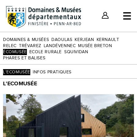
Billets individuels
Nos bons plans
Espace Client
DOMAINES & MUSÉES
DAOULAS
KERJEAN
KERNAULT
RELEC
TRÉVAREZ
LANDÉVENNEC
MUSÉE BRETON
ÉCOMUSÉE
ECOLE RURALE
SQUIVIDAN
PHARES ET BALISES
L'ECOMUSÉE
INFOS PRATIQUES
L'ECOMUSÉE