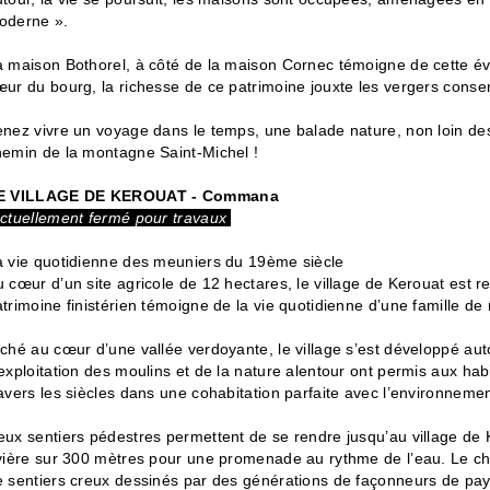
oderne ».
a maison Bothorel, à côté de la maison Cornec témoigne de cette év
ur du bourg, la richesse de ce patrimoine jouxte les vergers conse
nez vivre un voyage dans le temps, une balade nature, non loin des
hemin de la montagne Saint-Michel !
E VILLAGE DE KEROUAT - Commana
ctuellement fermé pour travaux
a vie quotidienne des meuniers du 19ème siècle
 cœur d’un site agricole de 12 hectares, le village de Kerouat est
trimoine finistérien témoigne de la vie quotidienne d’une famille d
ché au cœur d’une vallée verdoyante, le village s’est développé au
exploitation des moulins et de la nature alentour ont permis aux hab
avers les siècles dans une cohabitation parfaite avec l’environnemen
eux sentiers pédestres permettent de se rendre jusqu’au village de 
ivière sur 300 mètres pour une promenade au rythme de l’eau. Le c
e sentiers creux dessinés par des générations de façonneurs de 