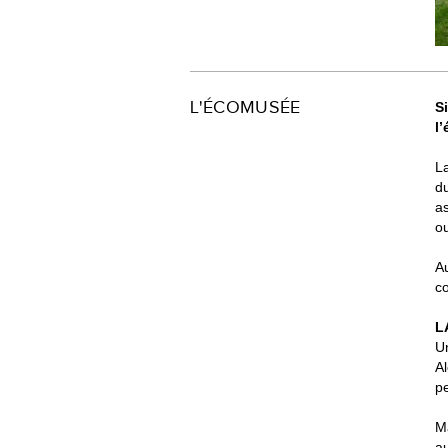
L'ÉCOMUSÉE
S
l
La
du
as
o
Au
co
L
U
Al
pe
Ma
au