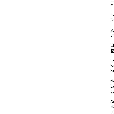
m
L
cœ
Ve
c
L
A
L
Au
pa
Ni
L’
tr
D
r
d