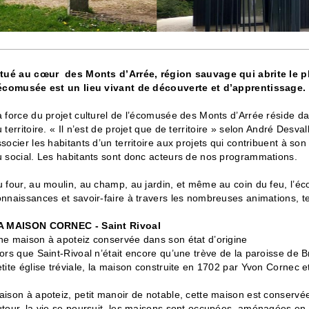
itué au cœur des Monts d’Arrée, région sauvage qui abrite le 
’écomusée est un lieu vivant de découverte et d’apprentissage.
 force du projet culturel de l’écomusée des Monts d’Arrée réside d
 territoire. « Il n’est de projet que de territoire » selon André Desva
socier les habitants d’un territoire aux projets qui contribuent à 
u social. Les habitants sont donc acteurs de nos programmations.
 four, au moulin, au champ, au jardin, et même au coin du feu, l’é
nnaissances et savoir-faire à travers les nombreuses animations, tem
A MAISON CORNEC - Saint Rivoal
ne maison à apoteiz conservée dans son état d’origine
ors que Saint-Rivoal n’était encore qu’une trève de la paroisse de B
tite église tréviale, la maison construite en 1702 par Yvon Cornec 
ison à apoteiz, petit manoir de notable, cette maison est conservée
tour, la vie se poursuit, les maisons sont occupées, aménagées en 