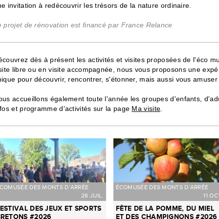
e invitation à redécouvrir les trésors de la nature ordinaire.
e projet de rénovation est financé par France Relance
couvrez dès à présent les activités et visites proposées de l'éco m
isite libre ou en visite accompagnée, nous vous proposons une exp
ique pour découvrir, rencontrer, s'étonner, mais aussi vous amuser 
ous accueillons également toute l'année les groupes d'enfants, d'a
fos et programme d'activités sur la page
Ma visite
.
COMUSÉE DES MONTS D’ARRÉE
ÉCOMUSÉE DES MONTS D’ARRÉE
26 JUIL.
11 OC
ESTIVAL DES JEUX ET SPORTS
FÊTE DE LA POMME, DU MIEL
BRETONS #2026
ET DES CHAMPIGNONS #2026