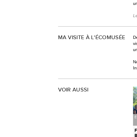
un
L
MA VISITE À L'ÉCOMUSÉE
Dé
v
un
N
In
VOIR AUSSI
É
F