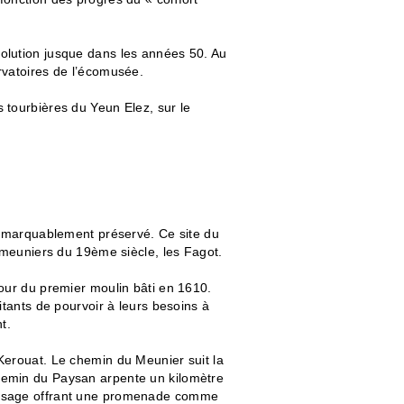
olution jusque dans les années 50. Au
rvatoires de l’écomusée.
 tourbières du Yeun Elez, sur le
 remarquablement préservé. Ce site du
e meuniers du 19ème siècle, les Fagot.
tour du premier moulin bâti en 1610.
itants de pourvoir à leurs besoins à
t.
Kerouat. Le chemin du Meunier suit la
hemin du Paysan arpente un kilomètre
paysage offrant une promenade comme