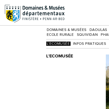
Écomusée
Groupe adultes
Ecole rurale
Squividan
Phares et balises
DOMAINES & MUSÉES
DAOULAS
ECOLE RURALE
SQUIVIDAN
PHA
L'ECOMUSÉE
INFOS PRATIQUES
L'ECOMUSÉE