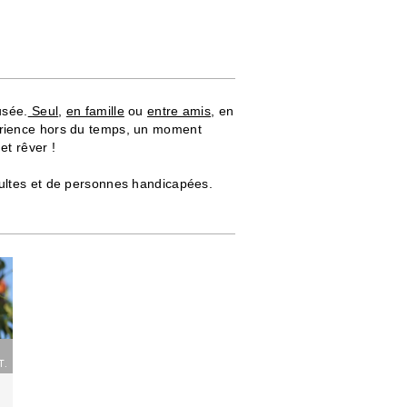
usée.
Seul
,
en famille
ou
entre amis
, en
érience hors du temps, un moment
et rêver !
dultes et de personnes handicapées.
T.