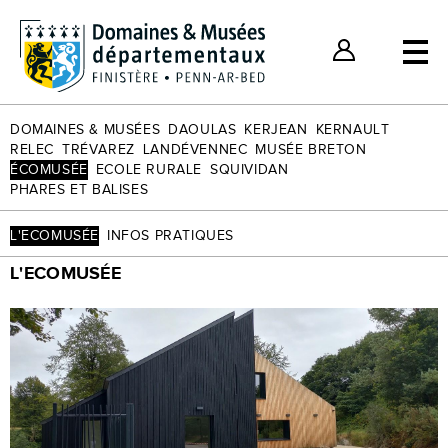
Billets individuels
Nos bons plans
Espace Client
DOMAINES & MUSÉES
DAOULAS
KERJEAN
KERNAULT
RELEC
TRÉVAREZ
LANDÉVENNEC
MUSÉE BRETON
ÉCOMUSÉE
ECOLE RURALE
SQUIVIDAN
PHARES ET BALISES
L'ECOMUSÉE
INFOS PRATIQUES
L'ECOMUSÉE