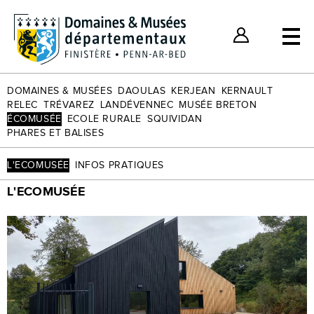
Billets individuels
Nos bons plans
Espace Client
DOMAINES & MUSÉES
DAOULAS
KERJEAN
KERNAULT
RELEC
TRÉVAREZ
LANDÉVENNEC
MUSÉE BRETON
ÉCOMUSÉE
ECOLE RURALE
SQUIVIDAN
PHARES ET BALISES
L'ECOMUSÉE
INFOS PRATIQUES
L'ECOMUSÉE